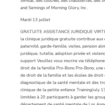
Similac, des couches, des chaussettes, des l
and Semings of Morning Glory, Inc .
Mardi 13 juillet
GRATUITE ASSISTANCE JURIDIQUE VIRTUEL
la clinique juridique gratuite contribue aux 
paternité, garde-famille, visites, pension al
juridique, tutelle, adoption privée et viole
support Veuillez vous inscrire via téléphon
droit de la famille Pro-Bono Pro-Bono, une 
de droit de la famille et les écoles de droit
diagnostique de la santé mentale et des tr
clinique de la petite enfance TrainingJuly 
limitées à 20 participants à garder les grou
département de santé mentale de Los Angel