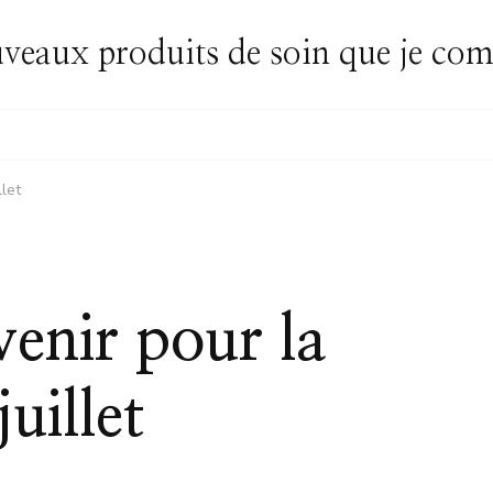
uveaux produits de soin que je c
let
enir pour la
uillet