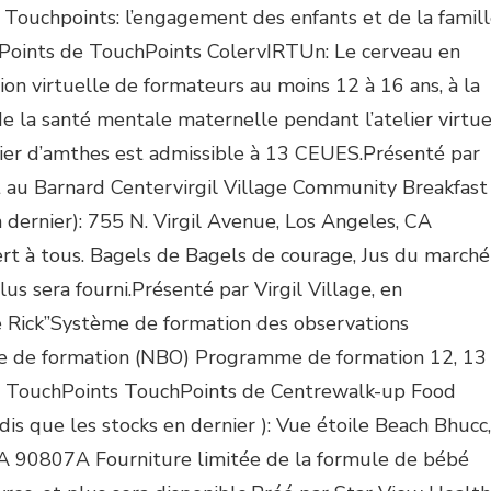
: Touchpoints: l’engagement des enfants et de la famil
hPoints de TouchPoints ColervIRTUn: Le cerveau en
tion virtuelle de formateurs au moins 12 à 16 ans, à la
de la santé mentale maternelle pendant l’atelier virtue
ier d’amthes est admissible à 13 CEUES.Présenté par
 au Barnard Centervirgil Village Community Breakfast
n dernier): 755 N. Virgil Avenue, Los Angeles, CA
t à tous. Bagels de Bagels de courage, Jus du marché
lus sera fourni.Présenté par Virgil Village, en
e Rick”Système de formation des observations
 de formation (NBO) Programme de formation 12, 13
n TouchPoints TouchPoints de Centrewalk-up Food
s que les stocks en dernier ): Vue étoile Beach Bhucc,
A 90807A Fourniture limitée de la formule de bébé