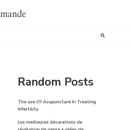
ommande
Looking
for
Something?
Random Posts
The use Of Acupuncture In Treating
Infertility
Les meilleures décorations de
révélation de genre + idées de