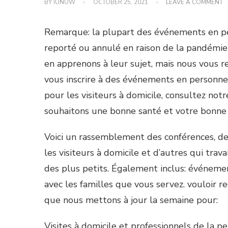
O
BY
IUNUW
OCTOBER 25, 2021
LEAVE A COMMENT
É
À
V
Remarque: la plupart des événements en pe
P
L
reporté ou annulé en raison de la pandémie
S
en apprenons à leur sujet, mais nous vous 
D
1
vous inscrire à des événements en personne 
J
pour les visiteurs à domicile, consultez no
souhaitons une bonne santé et votre bonne 
Voici un rassemblement des conférences, de
les visiteurs à domicile et d’autres qui tra
des plus petits. Également inclus: événem
avec les familles que vous servez. vouloir re
que nous mettons à jour la semaine pour:
Visites à domicile et professionnels de la p