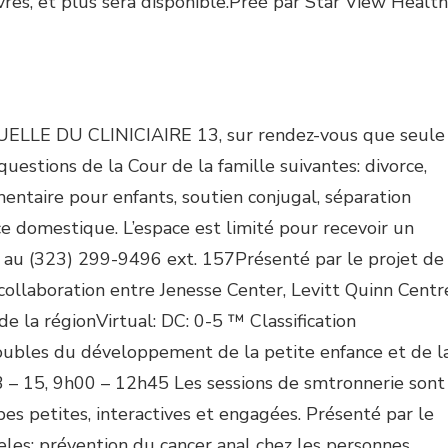
ivres, et plus sera disponible.Préé par Star View Health
LE DU CLINICIAIRE 13, sur rendez-vous que seule
questions de la Cour de la famille suivantes: divorce,
imentaire pour enfants, soutien conjugal, séparation
nce domestique. L’espace est limité pour recevoir un
e au (323) 299-9496 ext. 157Présenté par le projet de
collaboration entre Jenesse Center, Levitt Quinn Centr
 de la régionVirtual: DC: 0-5 ™ Classification
oubles du développement de la petite enfance et de l
13 – 15, 9h00 – 12h45 Les sessions de smtronnerie sont
pes petites, interactives et engagées. Présenté par le
es: prévention du cancer anal chez les personnes