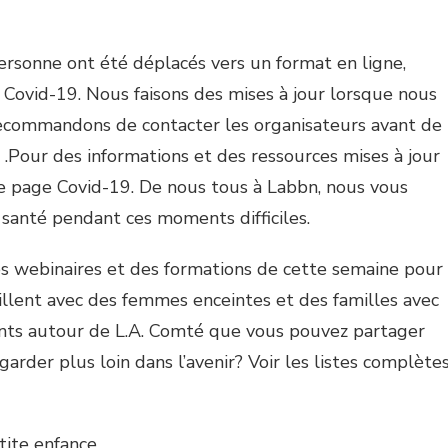
N
VÉNEMENTS
ENIR
rsonne ont été déplacés vers un format en ligne,
OUR
A
 Covid-19. Nous faisons des mises à jour lorsque nous
EMAINE
recommandons de contacter les organisateurs avant de
U
2
.Pour des informations et des ressources mises à jour
UILLET
tre page Covid-19. De nous tous à Labbn, nous vous
santé pendant ces moments difficiles.
s webinaires et des formations de cette semaine pour
vaillent avec des femmes enceintes et des familles avec
ents autour de L.A. Comté que vous pouvez partager
garder plus loin dans l’avenir? Voir les listes complète
etite enfance