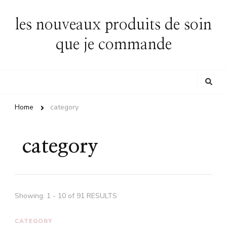
les nouveaux produits de soin
que je commande
Looking
for
Something?
Home
category
category
Showing: 1 - 10 of 91 RESULTS
CATEGORY