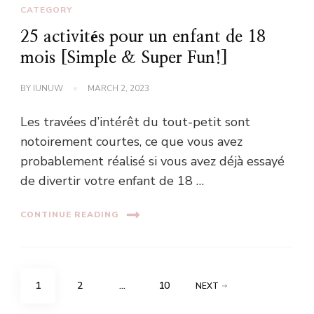
CATEGORY
25 activités pour un enfant de 18
mois [Simple & Super Fun!]
BY
IUNUW
MARCH 2, 2023
Les travées d’intérêt du tout-petit sont
notoirement courtes, ce que vous avez
probablement réalisé si vous avez déjà essayé
de divertir votre enfant de 18 …
CONTINUE READING
Posts
PAGE
PAGE
PAGE
1
2
…
10
NEXT
navigation